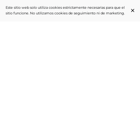
Este sitio web solo utiliza cookies estrictamente necesarias para que el
sitio funcione. No utilizamos cookies de seguimiento ni de marketing.
UNA REFINADA JOYA DE LA COCINA
COREANA EN EL CORAZÓN DEL 15ᵉ
Bap Sain ofrece una cocina coreana sana, de temporada e
inventiva en un ambiente minimalista e íntimo en el distrito 15ᵉ.
Mezcla de recetas tradicionales y creaciones contemporáneas, el
restaurante seduce por sus coloridos maridajes de sabores, la
calidez de su servicio y el respeto por los productos. Una
dirección ideal para un viaje gastronómico refinado cerca de la
Torre Eiffel.